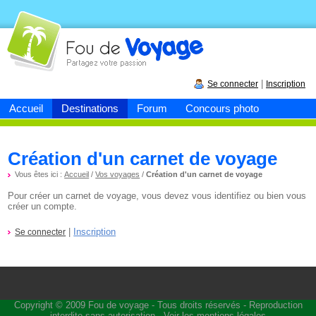
Fou de
voyage
|
Se connecter
Inscription
Accueil
Destinations
Forum
Concours photo
Création d'un carnet de voyage
Vous êtes ici :
Accueil
/
Vos voyages
/
Création d'un carnet de voyage
Pour créer un carnet de voyage, vous devez vous identifiez ou bien vous
créer un compte.
|
Inscription
Se connecter
Copyright © 2009
Fou de voyage
- Tous droits réservés - Reproduction
interdite sans autorisation -
Voir les mentions légales