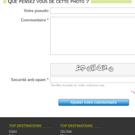
Que pensez vous de cette photo ?
Votre pseudo
Commentaire *
Securité anti-spam *
Veuillez recopier le code ci-dessus svp.
* 
TOP DESTINATIONS
TOP DESTINATIONS
France
Viet Nam