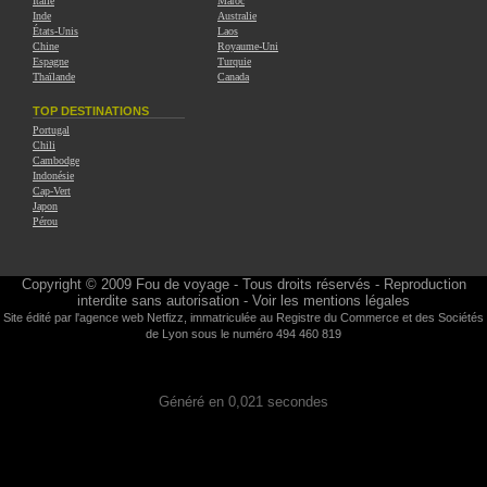
Italie
Maroc
Inde
Australie
États-Unis
Laos
Chine
Royaume-Uni
Espagne
Turquie
Thaïlande
Canada
TOP DESTINATIONS
Portugal
Chili
Cambodge
Indonésie
Cap-Vert
Japon
Pérou
Copyright © 2009
Fou de voyage
- Tous droits réservés - Reproduction
interdite sans autorisation -
Voir les mentions légales
Site édité par l'agence web
Netfizz
, immatriculée au Registre du Commerce et des Sociétés
de Lyon sous le numéro 494 460 819
Généré en 0,021 secondes