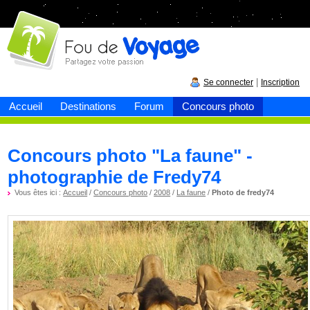
Fou de
voyage
|
Se connecter
Inscription
Accueil
Destinations
Forum
Concours photo
Concours photo "La faune" -
photographie de Fredy74
Vous êtes ici :
Accueil
/
Concours photo
/
2008
/
La faune
/
Photo de fredy74