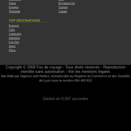
Chine
Royaume-Uni
Espagne
Turquie
Thaïlande
Canada
TOP DESTINATIONS
Portugal
Chili
Cambodge
Indonésie
Cap-Vert
Japon
Pérou
Copyright © 2009
Fou de voyage
- Tous droits réservés - Reproduction
interdite sans autorisation -
Voir les mentions légales
Site édité par l'agence web
Netfizz
, immatriculée au Registre du Commerce et des Sociétés
de Lyon sous le numéro 494 460 819
Généré en 0,047 secondes