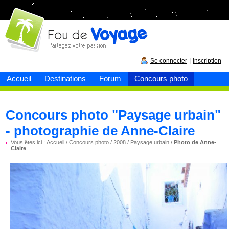
Fou de
voyage
|
Se connecter
Inscription
Accueil
Destinations
Forum
Concours photo
Concours photo "Paysage urbain"
- photographie de Anne-Claire
Vous êtes ici :
Accueil
/
Concours photo
/
2008
/
Paysage urbain
/
Photo de Anne-
Claire