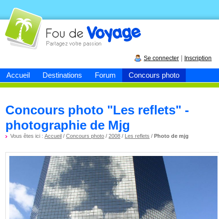
Fou de
voyage
|
Se connecter
Inscription
Accueil
Destinations
Forum
Concours photo
Concours photo "Les reflets" -
photographie de Mjg
Vous êtes ici :
Accueil
/
Concours photo
/
2008
/
Les reflets
/
Photo de mjg