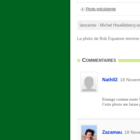
Photo précédente
lanzarote - Michel Houellebecq w
La photo de Bob Equatore termine 
Commentaires
Nath02
, 18 Novem
Etrange comme route 
Cette photo me laisse p
Zazamau
, 18 Nov