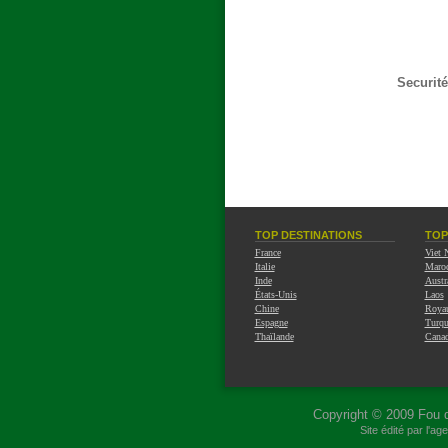
Securité
TOP DESTINATIONS
TOP
France
Viet
Italie
Maro
Inde
Austr
États-Unis
Laos
Chine
Roya
Espagne
Turqu
Thaïlande
Cana
Copyright © 2009
Fou 
Site édité par l'a