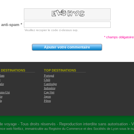
 anti-spam *
Veuillez recopier le code ci-dessus svp.
* champs obligatoire
 DESTINATIONS
TOP DESTINATIONS
 Nam
Portugal
c
Chili
alie
Cambodge
Indonésie
ume-Uni
Cap-Vert
ie
Japon
da
Pérou
de voyage
- Tous droits réservés - Reproduction interdite sans autorisation -
V
gence web
Netfizz
, immatriculée au Registre du Commerce et des Sociétés de Lyon sous le 