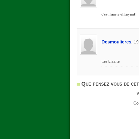
c'est limite effrayant!
Desmoulieres
, 1
très bizarre
Que pensez vous de cet
V
Co