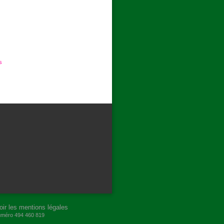
s
oir les mentions légales
numéro 494 460 819