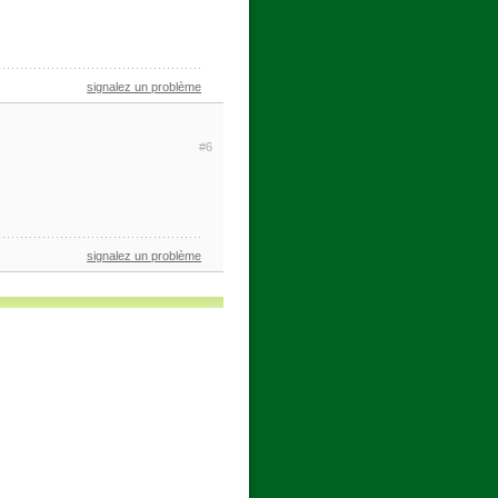
signalez un problème
#6
signalez un problème