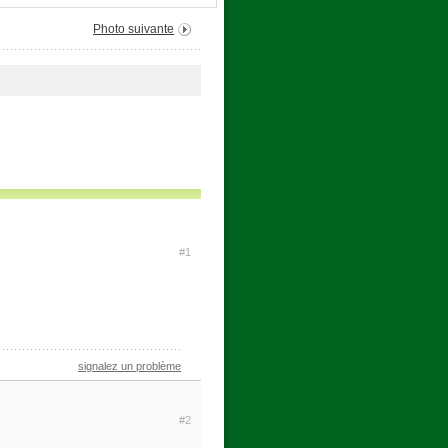
Photo suivante
#1
signalez un problème
#2