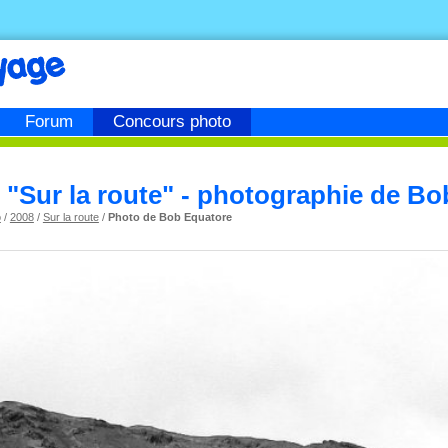
Forum
Concours photo
"Sur la route" - photographie de Bo
o
/
2008
/
Sur la route
/
Photo de Bob Equatore