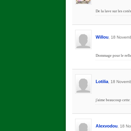
De la lave sur les cotés
Willou
, 18 Novemb
Dommage pour le reflet
Lotilia
, 18 Novemb
j'aime beaucoup cette 
Alexvodou
, 18 N