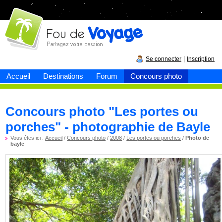
Fou de
voyage
|
Se connecter
Inscription
Accueil
Destinations
Forum
Concours photo
Concours photo "Les portes ou
porches" - photographie de Bayle
Vous êtes ici :
Accueil
/
Concours photo
/
2008
/
Les portes ou porches
/
Photo de
bayle