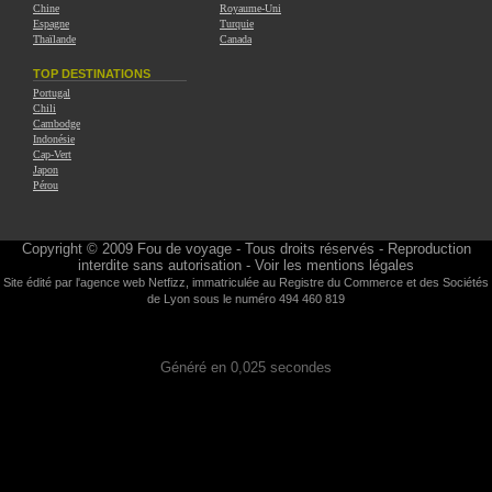
Chine
Royaume-Uni
Espagne
Turquie
Thaïlande
Canada
TOP DESTINATIONS
Portugal
Chili
Cambodge
Indonésie
Cap-Vert
Japon
Pérou
Copyright © 2009
Fou de voyage
- Tous droits réservés - Reproduction
interdite sans autorisation -
Voir les mentions légales
Site édité par l'agence web
Netfizz
, immatriculée au Registre du Commerce et des Sociétés
de Lyon sous le numéro 494 460 819
Généré en 0,025 secondes