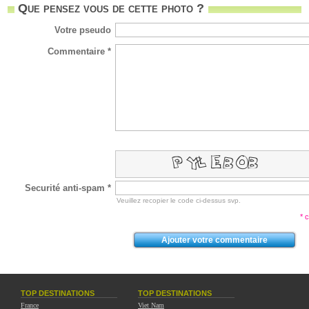
Que pensez vous de cette photo ?
Votre pseudo
Commentaire *
Securité anti-spam *
Veuillez recopier le code ci-dessus svp.
* 
TOP DESTINATIONS
TOP DESTINATIONS
France
Viet Nam