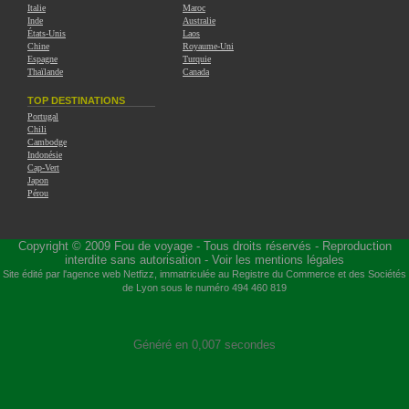
Italie
Maroc
Inde
Australie
États-Unis
Laos
Chine
Royaume-Uni
Espagne
Turquie
Thaïlande
Canada
TOP DESTINATIONS
Portugal
Chili
Cambodge
Indonésie
Cap-Vert
Japon
Pérou
Copyright © 2009
Fou de voyage
- Tous droits réservés - Reproduction
interdite sans autorisation -
Voir les mentions légales
Site édité par l'agence web
Netfizz
, immatriculée au Registre du Commerce et des Sociétés
de Lyon sous le numéro 494 460 819
Généré en 0,007 secondes