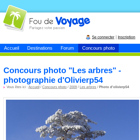
Fou de
voyage
|
Se connecter
Inscription
Accueil
Destinations
Forum
Concours photo
Concours photo "Les arbres" -
photographie d'Olivierp54
Vous êtes ici :
Accueil
/
Concours photo
/
2009
/
Les arbres
/
Photo d'olivierp54