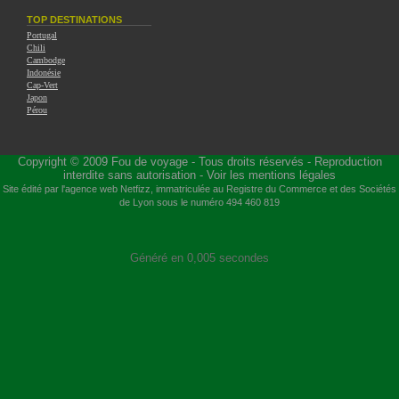
TOP DESTINATIONS
Portugal
Chili
Cambodge
Indonésie
Cap-Vert
Japon
Pérou
Copyright © 2009
Fou de voyage
- Tous droits réservés - Reproduction
interdite sans autorisation -
Voir les mentions légales
Site édité par l'agence web
Netfizz
, immatriculée au Registre du Commerce et des Sociétés
de Lyon sous le numéro 494 460 819
Généré en 0,005 secondes