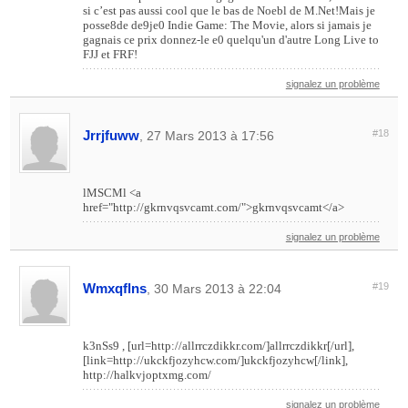
si c’est pas aussi cool que le bas de Noebl de M.Net!Mais je
posse8de de9je0 Indie Game: The Movie, alors si jamais je
gagnais ce prix donnez-le e0 quelqu'un d'autre Long Live to
FJJ et FRF!
signalez un problème
Jrrjfuww
#18
, 27 Mars 2013 à 17:56
lMSCMl <a
href="http://gkrnvqsvcamt.com/">gkrnvqsvcamt</a>
signalez un problème
Wmxqflns
#19
, 30 Mars 2013 à 22:04
k3nSs9 , [url=http://allrrczdikkr.com/]allrrczdikkr[/url],
[link=http://ukckfjozyhcw.com/]ukckfjozyhcw[/link],
http://halkvjoptxmg.com/
signalez un problème