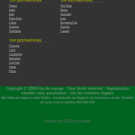
TOP DESTINATIONS
TOP DESTINATIONS
France
Viet Nam
Italie
Maroc
Inde
Australie
États-Unis
Laos
Chine
Royaume-Uni
Espagne
Turquie
Thaïlande
Canada
TOP DESTINATIONS
Portugal
Chili
Cambodge
Indonésie
Cap-Vert
Japon
Pérou
Copyright © 2009
Fou de voyage
- Tous droits réservés - Reproduction
interdite sans autorisation -
Voir les mentions légales
Site édité par l'agence web
Netfizz
, immatriculée au Registre du Commerce et des Sociétés
de Lyon sous le numéro 494 460 819
Généré en 0,023 secondes