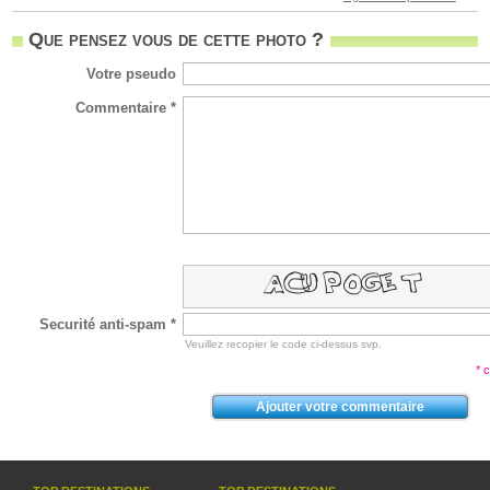
Que pensez vous de cette photo ?
Votre pseudo
Commentaire *
Securité anti-spam *
Veuillez recopier le code ci-dessus svp.
* 