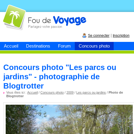
Fou de
voyage
|
Se connecter
Inscription
Accueil
Destinations
Forum
Concours photo
Concours photo "Les parcs ou
jardins" - photographie de
Blogtrotter
Vous êtes ici :
Accueil
/
Concours photo
/
2009
/
Les parcs ou jardins
/
Photo de
Blogtrotter