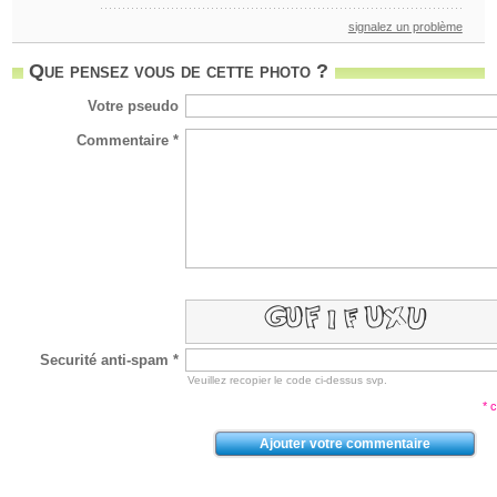
signalez un problème
Que pensez vous de cette photo ?
Votre pseudo
Commentaire *
Securité anti-spam *
Veuillez recopier le code ci-dessus svp.
* 