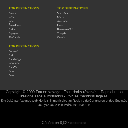
TOP DESTINATIONS
TOP DESTINATIONS
France
Viet Nam
Italie
Maroc
Inde
Australie
États-Unis
Laos
Chine
Royaume-Uni
Espagne
Turquie
Thaïlande
Canada
TOP DESTINATIONS
Portugal
Chili
Cambodge
Indonésie
Cap-Vert
Japon
Pérou
Copyright © 2009
Fou de voyage
- Tous droits réservés - Reproduction
interdite sans autorisation -
Voir les mentions légales
Site édité par l'agence web
Netfizz
, immatriculée au Registre du Commerce et des Sociétés
de Lyon sous le numéro 494 460 819
Généré en 0,027 secondes