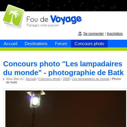
Fou de
voyage
|
Se connecter
Inscription
Accueil
Destinations
Forum
Concours photo
Concours photo "Les lampadaires
du monde" - photographie de Batk
Vous êtes ici :
Accueil
/
Concours photo
/
2009
/
Les lampadaires du monde
/
Photo
de batk