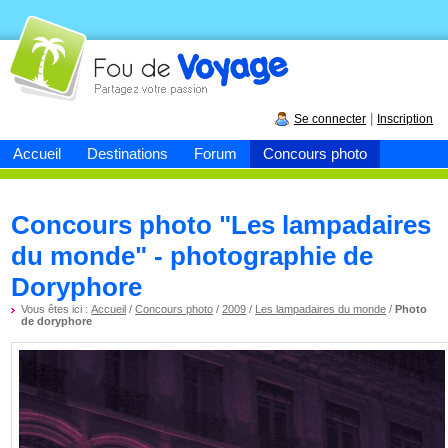
Fou de
voyage
|
Se connecter
Inscription
Accueil
Destinations
Forum
Concours photo
Concours photo "Les lampadaires
du monde" - photographie de
Doryphore
Vous êtes ici :
Accueil
/
Concours photo
/
2009
/
Les lampadaires du monde
/
Photo
de doryphore