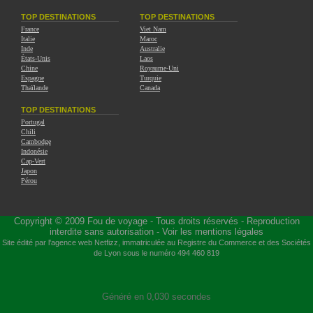
TOP DESTINATIONS
TOP DESTINATIONS
France
Viet Nam
Italie
Maroc
Inde
Australie
États-Unis
Laos
Chine
Royaume-Uni
Espagne
Turquie
Thaïlande
Canada
TOP DESTINATIONS
Portugal
Chili
Cambodge
Indonésie
Cap-Vert
Japon
Pérou
Copyright © 2009
Fou de voyage
- Tous droits réservés - Reproduction
interdite sans autorisation -
Voir les mentions légales
Site édité par l'agence web
Netfizz
, immatriculée au Registre du Commerce et des Sociétés
de Lyon sous le numéro 494 460 819
Généré en 0,030 secondes