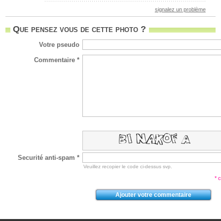
signalez un problème
Que pensez vous de cette photo ?
Votre pseudo
Commentaire *
Securité anti-spam *
Veuillez recopier le code ci-dessus svp.
* 