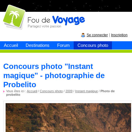
Fou de
voyage
|
Se connecter
Inscription
Accueil
Destinations
Forum
Concours photo
Concours photo "Instant
magique" - photographie de
Probelito
Vous êtes ici :
Accueil
/
Concours photo
/
2009
/
Instant magique
/
Photo de
probelito