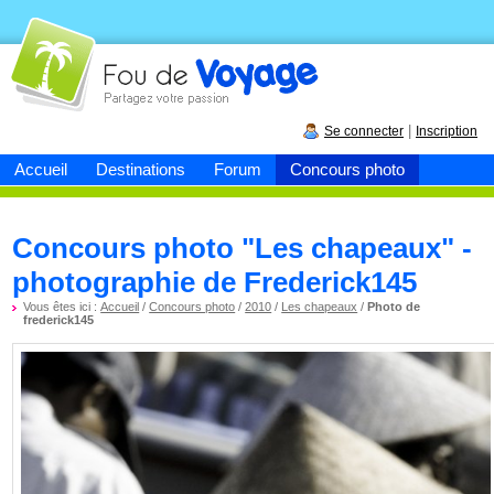
Fou de
voyage
|
Se connecter
Inscription
Accueil
Destinations
Forum
Concours photo
Concours photo "Les chapeaux" -
photographie de Frederick145
Vous êtes ici :
Accueil
/
Concours photo
/
2010
/
Les chapeaux
/
Photo de
frederick145