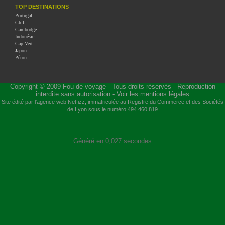
TOP DESTINATIONS
Portugal
Chili
Cambodge
Indonésie
Cap-Vert
Japon
Pérou
Copyright © 2009
Fou de voyage
- Tous droits réservés - Reproduction
interdite sans autorisation -
Voir les mentions légales
Site édité par l'agence web
Netfizz
, immatriculée au Registre du Commerce et des Sociétés
de Lyon sous le numéro 494 460 819
Généré en 0,027 secondes