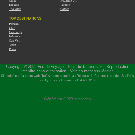
Chine
Royaume-Uni
Espagne
Turquie
Thaïlande
Canada
TOP DESTINATIONS
Portugal
Chili
Cambodge
Indonésie
Cap-Vert
Japon
Pérou
Copyright © 2009
Fou de voyage
- Tous droits réservés - Reproduction
interdite sans autorisation -
Voir les mentions légales
Site édité par l'agence web
Netfizz
, immatriculée au Registre du Commerce et des Sociétés
de Lyon sous le numéro 494 460 819
Généré en 0,023 secondes