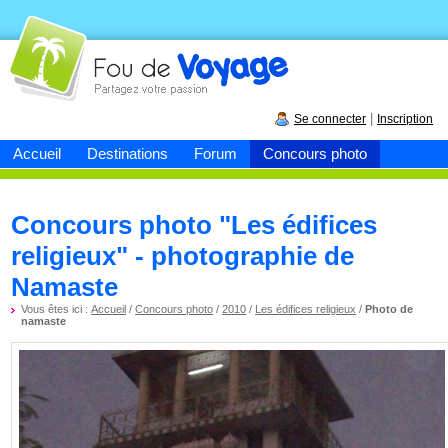
Fou de
voyage
|
Se connecter
Inscription
Accueil
Destinations
Forum
Concours photo
Concours photo "Les édifices
religieux" - photographie de
Namaste
Vous êtes ici :
Accueil
/
Concours photo
/
2010
/
Les édifices religieux
/
Photo de
namaste