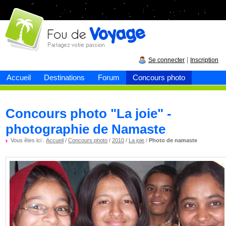
Fou de
voyage
|
Se connecter
Inscription
Accueil
Destinations
Forum
Concours photo
Concours photo "La joie" -
photographie de Namaste
Vous êtes ici :
Accueil
/
Concours photo
/
2010
/
La joie
/
Photo de namaste