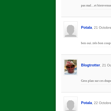
pas mal....et bienvenue
Potala
, 21 Octobr
ben oui..très bon coup d
Blogtrotter
, 21 O
Gros plan sur ces drap
Potala
, 22 Octobr