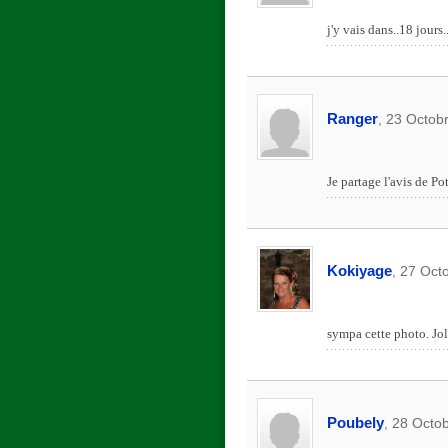
j'y vais dans..18 jour
Ranger
, 23 Octob
Je partage l'avis de P
Kokiyage
, 27 Oct
sympa cette photo. Jol
Poubely
, 28 Octo