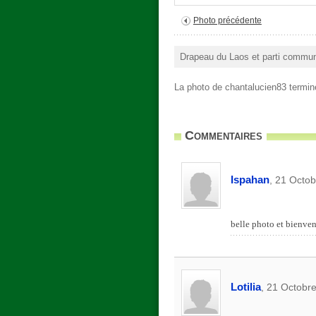
Photo précédente
Drapeau du Laos et parti communi
La photo de chantalucien83 termin
Commentaires
Ispahan
, 21 Octo
belle photo et bienven
Lotilia
, 21 Octobr