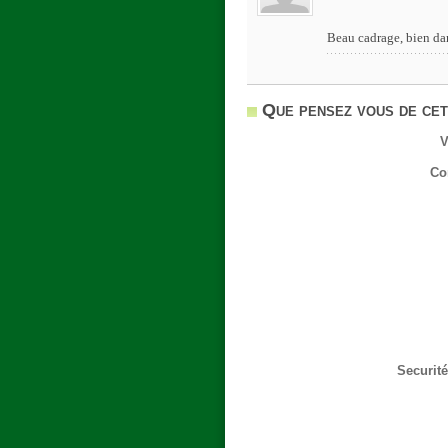
Beau cadrage, bien da
Que pensez vous de cet
V
Co
Securité