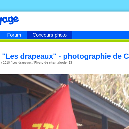
Forum
Concours photo
"Les drapeaux" - photographie de C
o
/
2010
/
Les drapeaux
/
Photo de chantalucien83