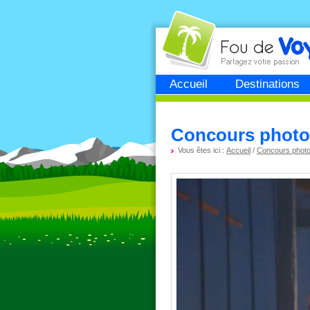
Fou de
voyage
Accueil
Destinations
Concours photo 
Vous êtes ici :
Accueil
/
Concours phot