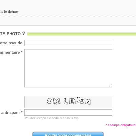
ns le thème
te photo ?
otre pseudo
mmentaire *
 anti-spam *
Veuillez recopier le code ci-dessus svp.
* champs obligatoire