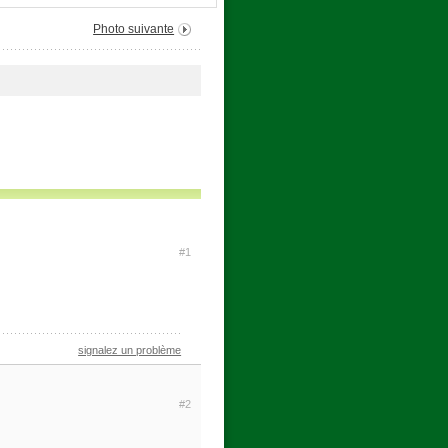
Photo suivante
#1
signalez un problème
#2