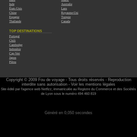
Inde
Australie
États-Unis
Laos
Chine
Royaume-Uni
Espagne
Turquie
Thaïlande
Canada
TOP DESTINATIONS
Portugal
Chili
Cambodge
Indonésie
Cap-Vert
Japon
Pérou
Copyright © 2009
Fou de voyage
- Tous droits réservés - Reproduction
interdite sans autorisation -
Voir les mentions légales
Site édité par l'agence web
Netfizz
, immatriculée au Registre du Commerce et des Sociétés
de Lyon sous le numéro 494 460 819
Généré en 0,050 secondes