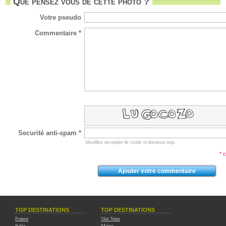
Que pensez vous de cette photo ?
Votre pseudo
Commentaire *
Securité anti-spam *
Veuillez recopier le code ci-dessus svp.
* 
TOP DESTINATIONS
TOP DESTINATIONS
France
Viet Nam
Italie
Maroc