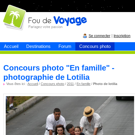
Fou de
voyage
|
Se connecter
Inscription
Accueil
Destinations
Forum
Concours photo
Concours photo "En famille" -
photographie de Lotilia
Vous êtes ici :
Accueil
/
Concours photo
/
2011
/
En famille
/
Photo de lotilia