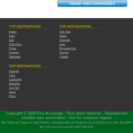
TOP DESTINATIONS
TOP DESTINATIONS
France
Viet Nam
Italie
Maroc
Inde
Australie
États-Unis
Laos
Chine
Royaume-Uni
Espagne
Turquie
Thaïlande
Canada
TOP DESTINATIONS
Portugal
Chili
Cambodge
Indonésie
Cap-Vert
Japon
Pérou
Copyright © 2009
Fou de voyage
- Tous droits réservés - Reproduction
interdite sans autorisation -
Voir les mentions légales
Site édité par l'agence web
Netfizz
, immatriculée au Registre du Commerce et des Sociétés
de Lyon sous le numéro 494 460 819