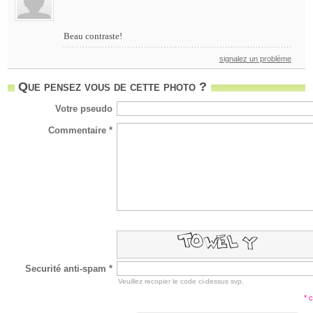
Beau contraste!
signalez un problème
Que pensez vous de cette photo ?
Votre pseudo
Commentaire *
Securité anti-spam *
Veuillez recopier le code ci-dessus svp.
* 