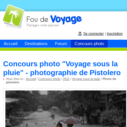
Fou de
voyage
|
Se connecter
Inscription
Accueil
Destinations
Forum
Concours photo
Concours photo "Voyage sous la
pluie" - photographie de Pistolero
Vous êtes ici :
Accueil
/
Concours photo
/
2011
/
Voyage sous la pluie
/
Photo de
pistolero