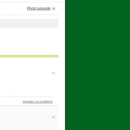
Photo suivante
#1
signalez un problème
#2