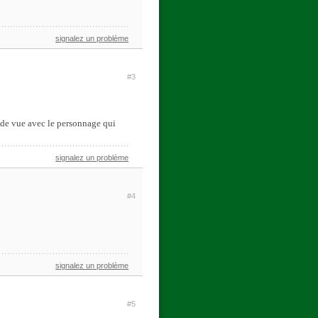
signalez un problème
#3
e de vue avec le personnage qui
signalez un problème
#4
signalez un problème
#5