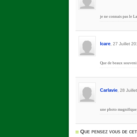
je ne connais pas le La
Icare
, 27 Juillet 2
Que de beaux souvenir
Carlavie
, 28 Juill
une photo magnifique, 
Que pensez vous de cet