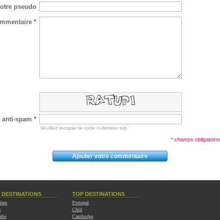
otre pseudo
mmentaire *
 anti-spam *
Veuillez recopier le code ci-dessus svp.
* champs obligatoire
 DESTINATIONS
TOP DESTINATIONS
 Nam
Portugal
c
Chili
alie
Cambodge