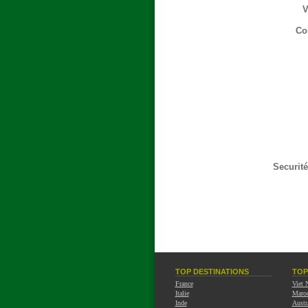
V
Co
Securité
TOP DESTINATIONS
TOP
France
Viet
Italie
Maro
Inde
Austr