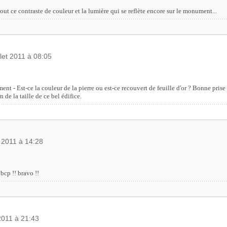
tout ce contraste de couleur et la lumière qui se reflète encore sur le monument...
illet 2011 à 08:05
t - Est-ce la couleur de la pierre ou est-ce recouvert de feuille d'or ? Bonne pris
 de la taille de ce bel édifice.
et 2011 à 14:28
 bcp !! bravo !!
 2011 à 21:43