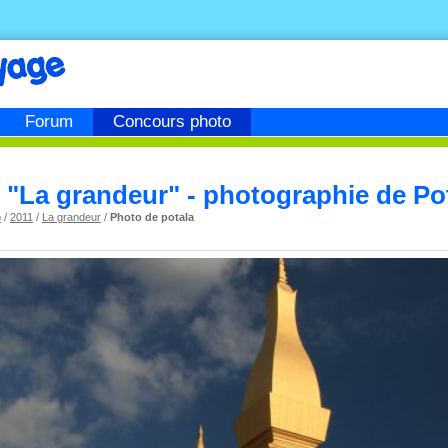
Forum
Concours photo
"La grandeur" - photographie de Po
o
/
2011
/
La grandeur
/
Photo de potala