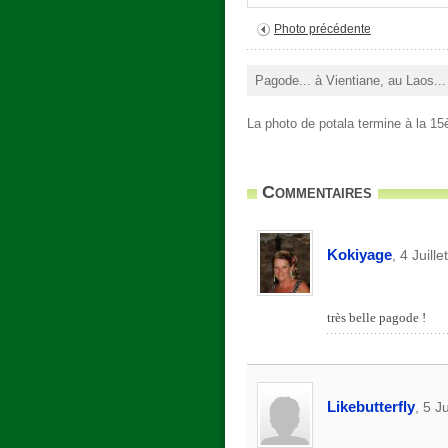
Photo précédente
Pagode... à Vientiane, au Laos...
La photo de potala termine à la 15
Commentaires
Kokiyage
, 4 Juill
très belle pagode !
Likebutterfly
, 5 J