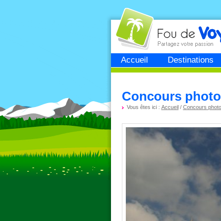
Fou de
voyage
Accueil
Destinations
Concours photo 
Vous êtes ici :
Accueil
/
Concours phot