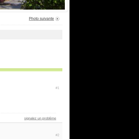
Photo suivante
#1
signalez un problème
#2