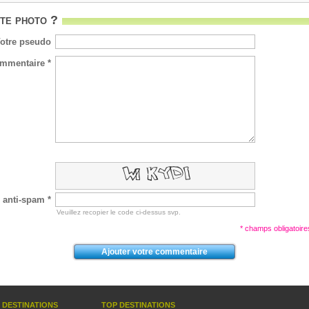
te photo ?
otre pseudo
mmentaire *
 anti-spam *
Veuillez recopier le code ci-dessus svp.
* champs obligatoire
 DESTINATIONS
TOP DESTINATIONS