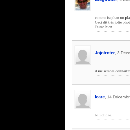
comme isaphan un plan 
Ceci dit très jolie ph
J'aime bien
Jojotroter
, 3 Déc
il me semble connaitre
Icare
, 14 Décembr
Joli cliché.