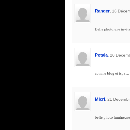
Ranger
, 16 Décem
Belle photo,une invit
Potala
, 20 Décemb
comme blog et ispa....
Micri
, 21 Décembr
belle photo lumineuse