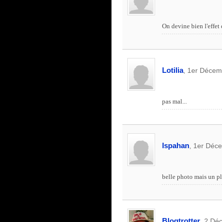
On devine bien l'effet
Lotilia
, 1er Décem
pas mal...
Ispahan
, 1er Déc
belle photo mais un pl
Blogtrotter
, 2 Dé