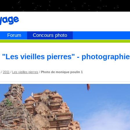
Forum
Concours photo
"Les vieilles pierres" - photographi
o
/
2011
/
Les vieilles pierres
/
Photo de monique poulin 1