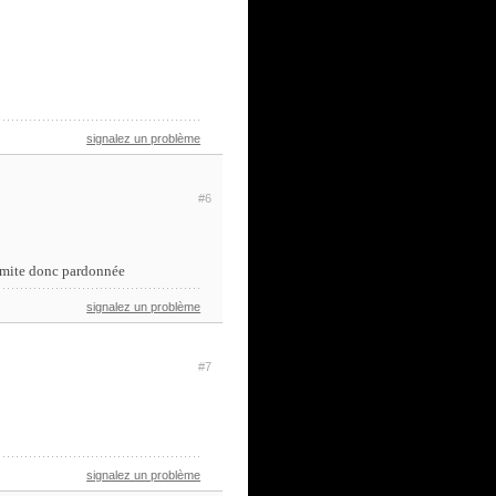
signalez un problème
#6
 limite donc pardonnée
signalez un problème
#7
signalez un problème