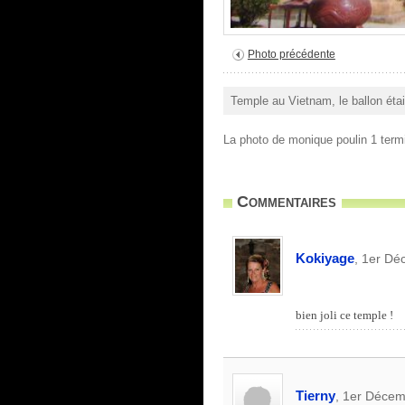
Photo précédente
Temple au Vietnam, le ballon était
La photo de monique poulin 1 term
Commentaires
Kokiyage
, 1er Dé
bien joli ce temple !
Tierny
, 1er Décem