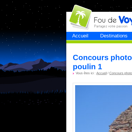
Fou de
voyage
Accueil
Destinations
Concours photo 
poulin 1
Vous êtes ici :
Accueil
/
Concours phot