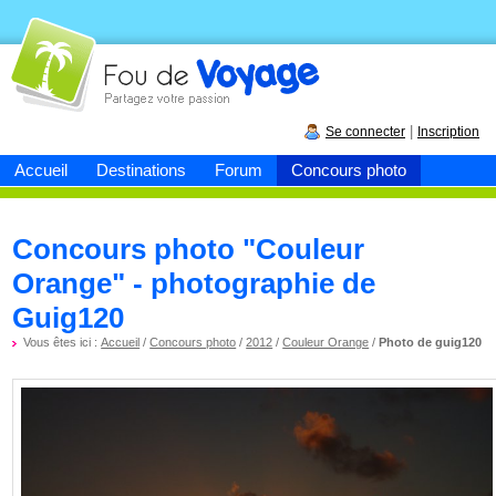
Fou de
voyage
|
Se connecter
Inscription
Accueil
Destinations
Forum
Concours photo
Concours photo "Couleur
Orange" - photographie de
Guig120
Vous êtes ici :
Accueil
/
Concours photo
/
2012
/
Couleur Orange
/
Photo de guig120