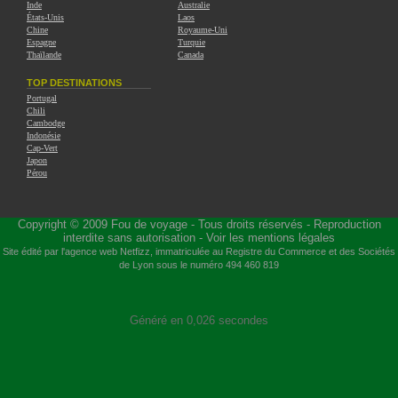
Inde
Australie
États-Unis
Laos
Chine
Royaume-Uni
Espagne
Turquie
Thaïlande
Canada
TOP DESTINATIONS
Portugal
Chili
Cambodge
Indonésie
Cap-Vert
Japon
Pérou
Copyright © 2009
Fou de voyage
- Tous droits réservés - Reproduction
interdite sans autorisation -
Voir les mentions légales
Site édité par l'agence web
Netfizz
, immatriculée au Registre du Commerce et des Sociétés
de Lyon sous le numéro 494 460 819
Généré en 0,026 secondes