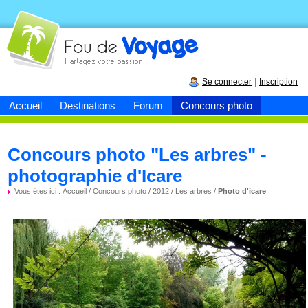
Fou de
voyage
|
Se connecter
Inscription
Accueil
Destinations
Forum
Concours photo
Concours photo "Les arbres" -
photographie d'Icare
Vous êtes ici :
Accueil
/
Concours photo
/
2012
/
Les arbres
/
Photo d'icare