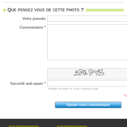
Que pensez vous de cette photo ?
Votre pseudo
Commentaire *
Securité anti-spam *
Veuillez recopier le code ci-dessus svp.
* 
TOP DESTINATIONS
TOP DESTINATIONS