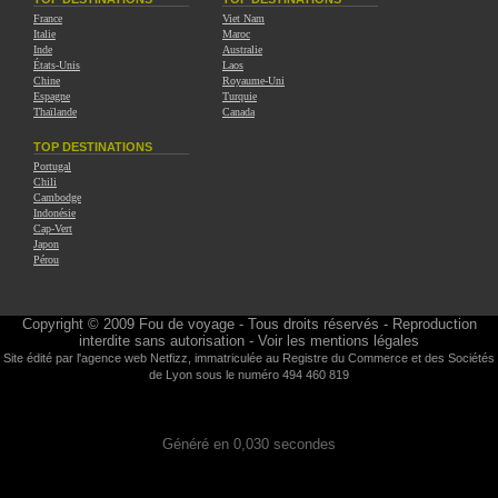
France
Viet Nam
Italie
Maroc
Inde
Australie
États-Unis
Laos
Chine
Royaume-Uni
Espagne
Turquie
Thaïlande
Canada
TOP DESTINATIONS
Portugal
Chili
Cambodge
Indonésie
Cap-Vert
Japon
Pérou
Copyright © 2009
Fou de voyage
- Tous droits réservés - Reproduction
interdite sans autorisation -
Voir les mentions légales
Site édité par l'agence web
Netfizz
, immatriculée au Registre du Commerce et des Sociétés
de Lyon sous le numéro 494 460 819
Généré en 0,030 secondes