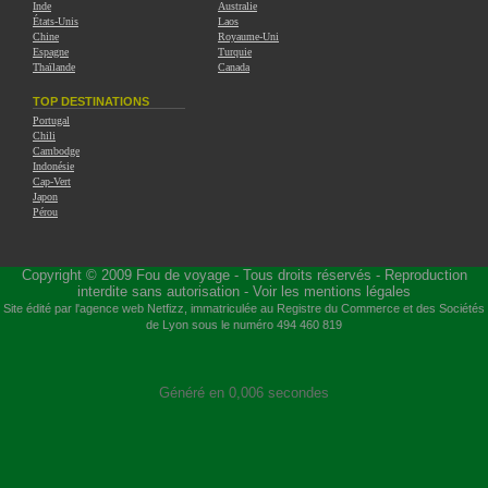
Inde
Australie
États-Unis
Laos
Chine
Royaume-Uni
Espagne
Turquie
Thaïlande
Canada
TOP DESTINATIONS
Portugal
Chili
Cambodge
Indonésie
Cap-Vert
Japon
Pérou
Copyright © 2009
Fou de voyage
- Tous droits réservés - Reproduction
interdite sans autorisation -
Voir les mentions légales
Site édité par l'agence web
Netfizz
, immatriculée au Registre du Commerce et des Sociétés
de Lyon sous le numéro 494 460 819
Généré en 0,006 secondes