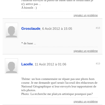
J'aimerai envoyer la photo de basse dans le forum mais je
n'y arrive pas ...
À bientôt : )
signalez un problème
Grosclaude
#18
, 6 Août 2012 à 15:05
* de base ...
signalez un problème
Lacelle
#19
, 11 Août 2012 à 01:06
Thème: un bon commentaire ne répare pas une photo hors
course. Je me demande quel serait l'acceuil des rédacteurs de
National Géographique si leur envoyés leur rapportaient de
tels photos.
Photo: La recherche me plait,en artistique pourquoi pas?
signalez un problème