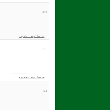
#10
signalez un problème
#11
signalez un problème
#12