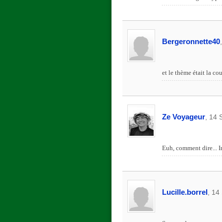
Bergeronnette40
et le thème était la co
Ze Voyageur
, 14
Euh, comment dire... Int
Lucille.borrel
, 14