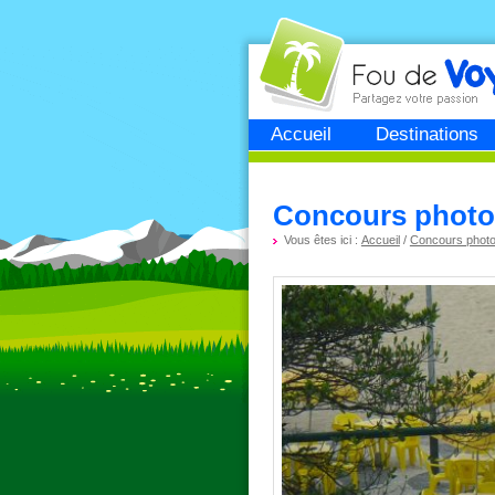
Fou de
voyage
Accueil
Destinations
Concours photo 
Vous êtes ici :
Accueil
/
Concours phot