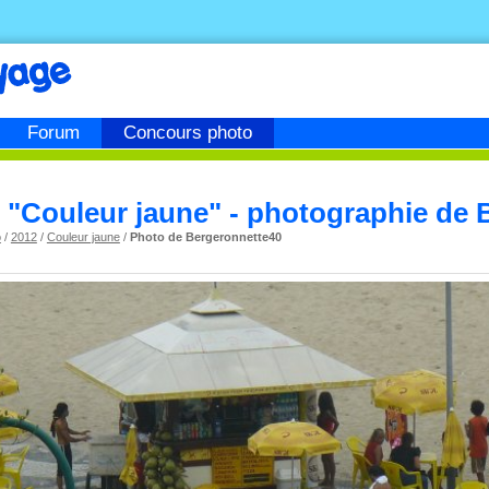
Forum
Concours photo
"Couleur jaune" - photographie de 
o
/
2012
/
Couleur jaune
/
Photo de Bergeronnette40