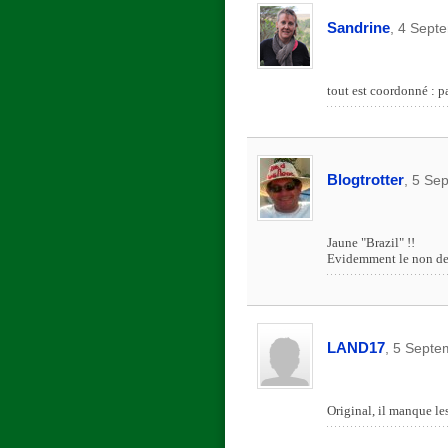
Sandrine
, 4 Sept
tout est coordonné : pa
Blogtrotter
, 5 Se
Jaune "Brazil" !!
Evidemment le non de l
LAND17
, 5 Septe
Original, il manque les 