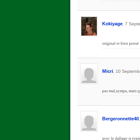
Kokiyage
, 7 Sept
original et bien pensé 
Micri
, 10 Septemb
pas mal,sympa, mais q
Bergeronnette40
avec le dallage si typ