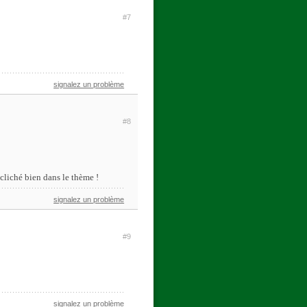
#7
signalez un problème
#8
 cliché bien dans le thème !
signalez un problème
#9
signalez un problème