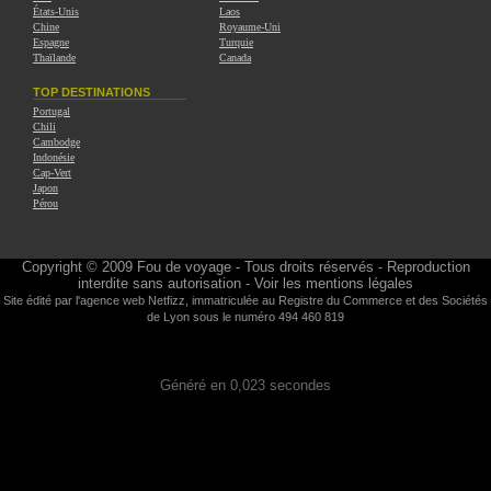
États-Unis
Laos
Chine
Royaume-Uni
Espagne
Turquie
Thaïlande
Canada
TOP DESTINATIONS
Portugal
Chili
Cambodge
Indonésie
Cap-Vert
Japon
Pérou
Copyright © 2009
Fou de voyage
- Tous droits réservés - Reproduction
interdite sans autorisation -
Voir les mentions légales
Site édité par l'agence web
Netfizz
, immatriculée au Registre du Commerce et des Sociétés
de Lyon sous le numéro 494 460 819
Généré en 0,023 secondes