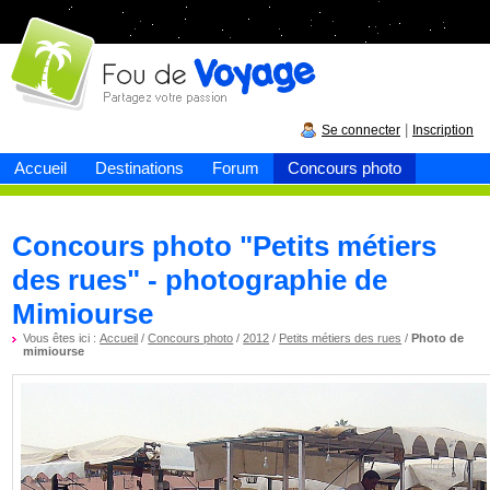
Fou de
voyage
|
Se connecter
Inscription
Accueil
Destinations
Forum
Concours photo
Concours photo "Petits métiers
des rues" - photographie de
Mimiourse
Vous êtes ici :
Accueil
/
Concours photo
/
2012
/
Petits métiers des rues
/
Photo de
mimiourse