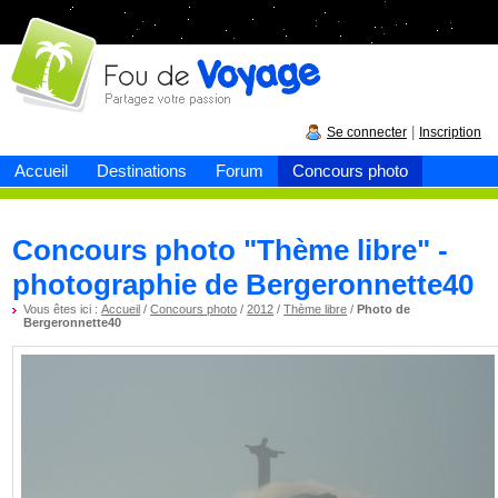
Fou de
voyage
|
Se connecter
Inscription
Accueil
Destinations
Forum
Concours photo
Concours photo "Thème libre" -
photographie de Bergeronnette40
Vous êtes ici :
Accueil
/
Concours photo
/
2012
/
Thème libre
/
Photo de
Bergeronnette40