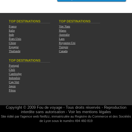
TOP DESTINATIONS
TOP DESTINATIONS
France
Viet Nam
Italie
Maroc
Inde
Australie
États-Unis
Laos
Chine
Royaume-Uni
Espagne
Turquie
Thaïlande
Canada
TOP DESTINATIONS
Portugal
Chili
Cambodge
Indonésie
Cap-Vert
Japon
Pérou
Copyright © 2009
Fou de voyage
- Tous droits réservés - Reproduction
interdite sans autorisation -
Voir les mentions légales
Site édité par l'agence web
Netfizz
, immatriculée au Registre du Commerce et des Sociétés
de Lyon sous le numéro 494 460 819