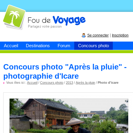
Fou de
voyage
|
Se connecter
Inscription
Accueil
Destinations
Forum
Concours photo
Concours photo "Après la pluie" -
photographie d'Icare
Vous êtes ici :
Accueil
/
Concours photo
/
2013
/
Après la pluie
/
Photo d'icare