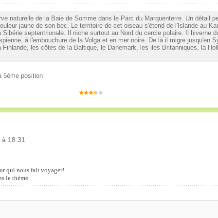
ve naturelle de la Baie de Somme dans le Parc du Marquenterre. Un détail p
uleur jaune de son bec. Le territoire de cet oiseau s'étend de l'Islande au Ka
 Sibérie septentrionale. Il niche surtout au Nord du cercle polaire. Il hiverne 
pienne, à l'embouchure de la Volga et en mer noire. De là il migre jusqu'en Sy
 Finlande, les côtes de la Baltique, le Danemark, les iles Britanniques, la Hol
a 5ème position
 à 18:31
r qui nous fait voyager!
ns le thème.