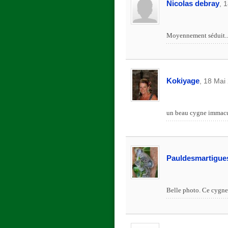
Nicolas debray
, 
Moyennement séduit..
Kokiyage
, 18 Mai
un beau cygne immacu
Pauldesmartigue
Belle photo. Ce cygne 