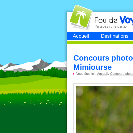
Fou de
voyage
Accueil
Destinations
Concours photo 
Mimiourse
Vous êtes ici :
Accueil
/
Concours phot