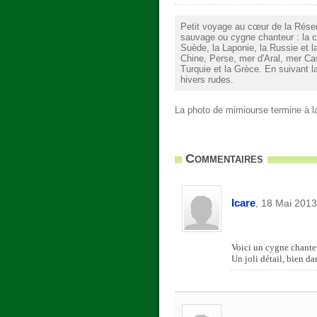
Petit voyage au cœur de la Réser
sauvage ou cygne chanteur : la co
Suède, la Laponie, la Russie et la
Chine, Perse, mer d'Aral, mer Cas
Turquie et la Grèce. En suivant la
hivers rudes.
La photo de mimiourse termine à l
Commentaires
Icare
, 18 Mai 2013
Voici un cygne chanteu
Un joli détail, bien da