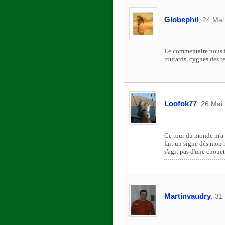
Globephil
, 24 Mai
Le commentaire nous f
routards, cygnes des t
Loofok77
, 26 Mai
Ce tour du monde m'a é
fait un signe dés mon 
s'agit pas d'une choue
Martinvaudry
, 31