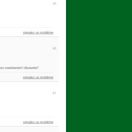
#5
signalez un problème
#6
les continents! chouette!
signalez un problème
#7
signalez un problème