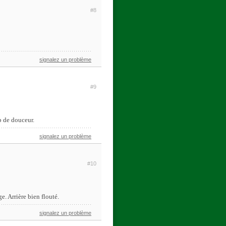
#8
signalez un problème
#9
p de douceur.
signalez un problème
#10
e. Arrière bien flouté.
signalez un problème