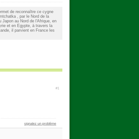
ermet de reconnaître ce cygne
mtchatka , par le Nord de la
du Japon au Nord de l'Afrique, en
rie et en Egypte, à travers la
lande, il parvient en France les
#1
signalez un problème