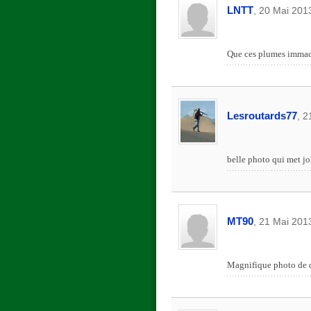
LNTT
, 20 Mai 201
Que ces plumes immacul
Lesroutards77
, 2
belle photo qui met jol
MT90
, 21 Mai 201
Magnifique photo de ce