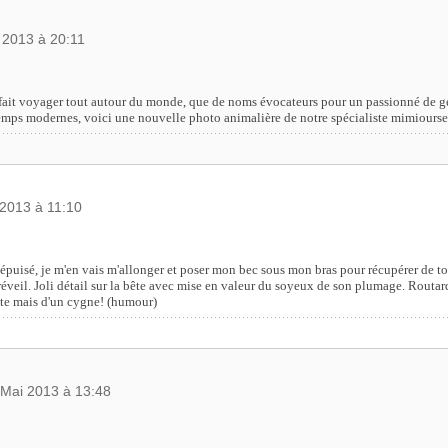
 2013 à 20:11
ait voyager tout autour du monde, que de noms évocateurs pour un passionné de 
emps modernes, voici une nouvelle photo animalière de notre spécialiste mimiourse
 2013 à 11:10
puisé, je m'en vais m'allonger et poser mon bec sous mon bras pour récupérer de to
réveil. Joli détail sur la bête avec mise en valeur du soyeux de son plumage. Routards
tte mais d'un cygne! (humour)
 Mai 2013 à 13:48