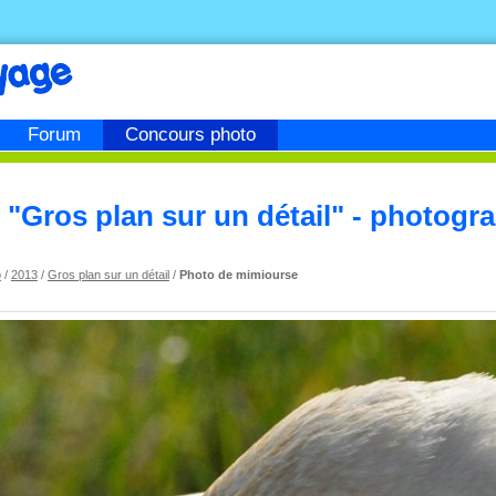
Forum
Concours photo
"Gros plan sur un détail" - photogra
o
/
2013
/
Gros plan sur un détail
/
Photo de mimiourse