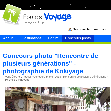
Fou de
voyage
|
Se connecter
Inscription
Accueil
Destinations
Forum
Concours photo
Concours photo "Rencontre de
plusieurs générations" -
photographie de Kokiyage
Vous êtes ici :
Accueil
/
Concours photo
/
2013
/
Rencontre de plusieurs générations
/
Photo de kokiyage