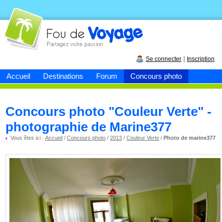
Fou de
voyage
|
Se connecter
Inscription
Accueil
Destinations
Forum
Concours photo
Concours photo "Couleur Verte" -
photographie de Marine377
Vous êtes ici :
Accueil
/
Concours photo
/
2013
/
Couleur Verte
/
Photo de marine377