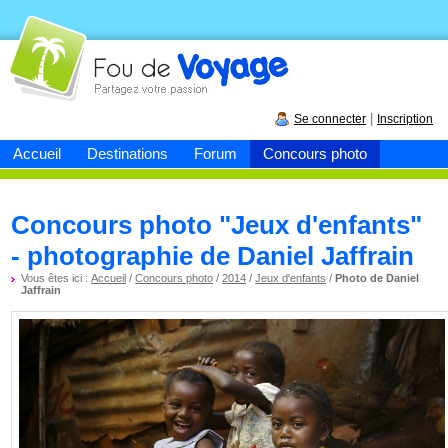
Fou de
voyage
|
Se connecter
Inscription
Accueil
Destinations
Forum
Concours photo
Concours photo "Jeux d'enfants"
- photographie de Daniel Jaffrain
Vous êtes ici :
Accueil
/
Concours photo
/
2014
/
Jeux d'enfants
/
Photo de Daniel
Jaffrain