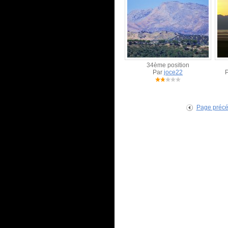
34ème position
Par
joce22
Page préc