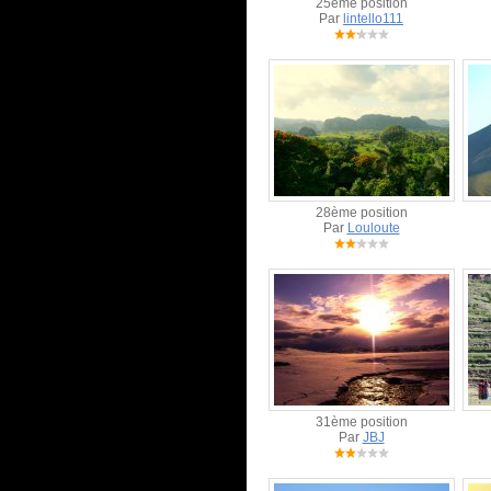
25ème position
Par
lintello111
28ème position
Par
Louloute
31ème position
Par
JBJ