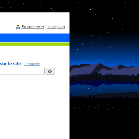
|
Se connecter
Inscription
ur le site
(
+ d'option
)