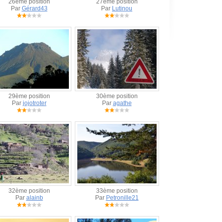
26ème position
27ème position
Par
Gérard43
Par
Lutinou
29ème position
30ème position
Par
jojotroter
Par
agathe
32ème position
33ème position
Par
alainb
Par
Petronille21