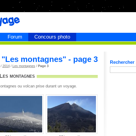
Forum
Concours photo
"Les montagnes" - page 3
Rechercher s
/
2014
/
Les montagnes
/
Page 3
"Les montagnes
montagnes ou volcan prise durant un voyage.