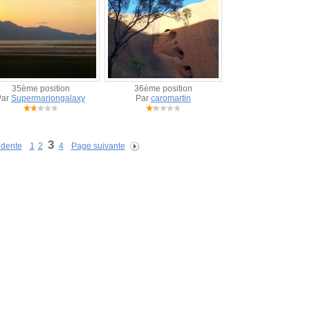
35ème position
36ème position
Par
Supermariongalaxy
Par
caromartin
3
édente
1
2
4
Page suivante