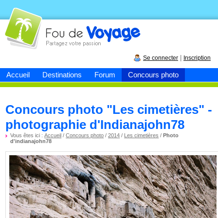
Fou de
voyage
|
Se connecter
Inscription
Accueil
Destinations
Forum
Concours photo
Concours photo "Les cimetières" -
photographie d'Indianajohn78
Vous êtes ici :
Accueil
/
Concours photo
/
2014
/
Les cimetières
/
Photo
d'indianajohn78