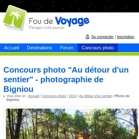
Fou de
voyage
|
Se connecter
Inscription
Accueil
Destinations
Forum
Concours photo
Concours photo "Au détour d'un
sentier" - photographie de
Bigniou
Vous êtes ici :
Accueil
/
Concours photo
/
2014
/
Au détour d'un sentier
/
Photo de
bigniou