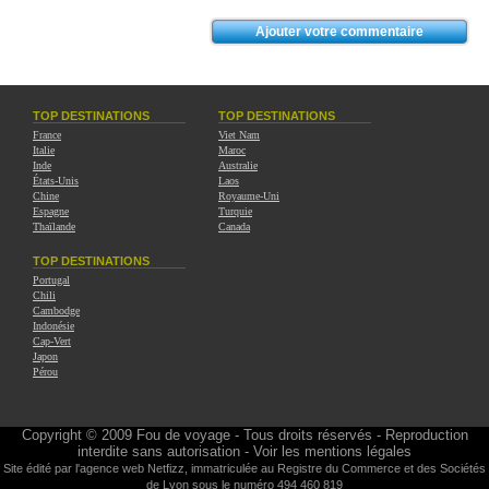
TOP DESTINATIONS
TOP DESTINATIONS
France
Viet Nam
Italie
Maroc
Inde
Australie
États-Unis
Laos
Chine
Royaume-Uni
Espagne
Turquie
Thaïlande
Canada
TOP DESTINATIONS
Portugal
Chili
Cambodge
Indonésie
Cap-Vert
Japon
Pérou
Copyright © 2009
Fou de voyage
- Tous droits réservés - Reproduction
interdite sans autorisation -
Voir les mentions légales
Site édité par l'agence web
Netfizz
, immatriculée au Registre du Commerce et des Sociétés
de Lyon sous le numéro 494 460 819