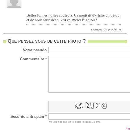
Belles formes, jolies couleurs. Ca méritait d'y faire un détour
et de nous faire découvrir ça. merci Bigniou !
signalez un problème
Que pensez vous de cette photo ?
Votre pseudo
Commentaire *
Securité anti-spam *
Veuillez recopier le code ci-dessus svp.
* 