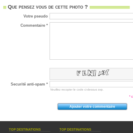
Que pensez vous de cette photo ?
Votre pseudo
Commentaire *
Securité anti-spam *
Veuillez recopier le code ci-dessus svp.
* 
TOP DESTINATIONS
TOP DESTINATIONS