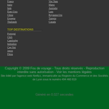
France
Viet Nam
Italie
Maroc
Inde
Australie
États-Unis
Laos
Chine
Royaume-Uni
Espagne
Turquie
Thaïlande
Canada
TOP DESTINATIONS
Portugal
Chili
Cambodge
Indonésie
Cap-Vert
Japon
Pérou
Copyright © 2009
Fou de voyage
- Tous droits réservés - Reproduction
interdite sans autorisation -
Voir les mentions légales
Site édité par l'agence web
Netfizz
, immatriculée au Registre du Commerce et des Sociétés
de Lyon sous le numéro 494 460 819
Généré en 0,027 secondes