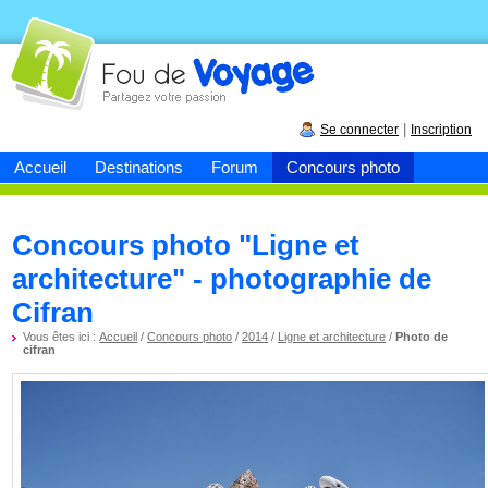
Fou de
voyage
|
Se connecter
Inscription
Accueil
Destinations
Forum
Concours photo
Concours photo "Ligne et
architecture" - photographie de
Cifran
Vous êtes ici :
Accueil
/
Concours photo
/
2014
/
Ligne et architecture
/
Photo de
cifran