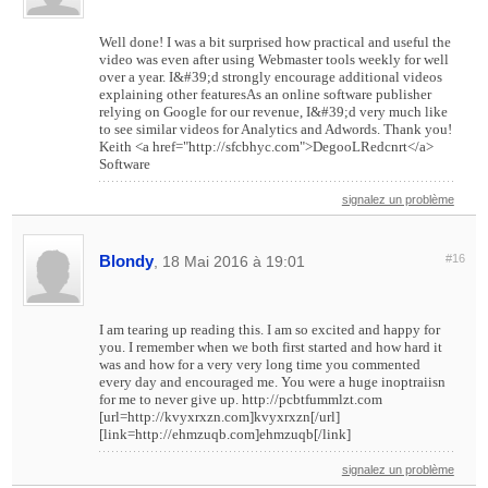
Well done! I was a bit surprised how practical and useful the
video was even after using Webmaster tools weekly for well
over a year. I&#39;d strongly encourage additional videos
explaining other featuresAs an online software publisher
relying on Google for our revenue, I&#39;d very much like
to see similar videos for Analytics and Adwords. Thank you!
Keith <a href="http://sfcbhyc.com">DegooLRedcnrt</a>
Software
signalez un problème
Blondy
#16
, 18 Mai 2016 à 19:01
I am tearing up reading this. I am so excited and happy for
you. I remember when we both first started and how hard it
was and how for a very very long time you commented
every day and encouraged me. You were a huge inoptraiisn
for me to never give up. http://pcbtfummlzt.com
[url=http://kvyxrxzn.com]kvyxrxzn[/url]
[link=http://ehmzuqb.com]ehmzuqb[/link]
signalez un problème