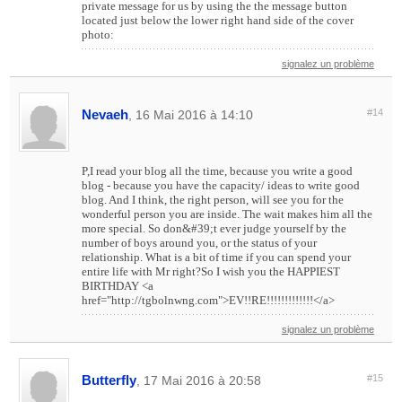
private message for us by using the the message button
located just below the lower right hand side of the cover
photo:
signalez un problème
Nevaeh
#14
, 16 Mai 2016 à 14:10
P,I read your blog all the time, because you write a good
blog - because you have the capacity/ ideas to write good
blog. And I think, the right person, will see you for the
wonderful person you are inside. The wait makes him all the
more special. So don&#39;t ever judge yourself by the
number of boys around you, or the status of your
relationship. What is a bit of time if you can spend your
entire life with Mr right?So I wish you the HAPPIEST
BIRTHDAY <a
href="http://tgbolnwng.com">EV!!RE!!!!!!!!!!!!!</a>
signalez un problème
Butterfly
#15
, 17 Mai 2016 à 20:58