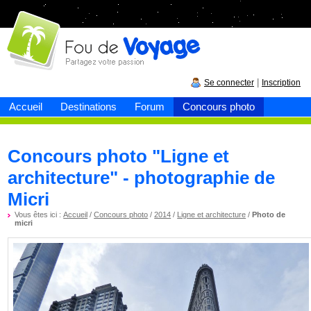
Fou de
voyage
|
Se connecter
Inscription
Accueil
Destinations
Forum
Concours photo
Concours photo "Ligne et
architecture" - photographie de
Micri
Vous êtes ici :
Accueil
/
Concours photo
/
2014
/
Ligne et architecture
/
Photo de
micri