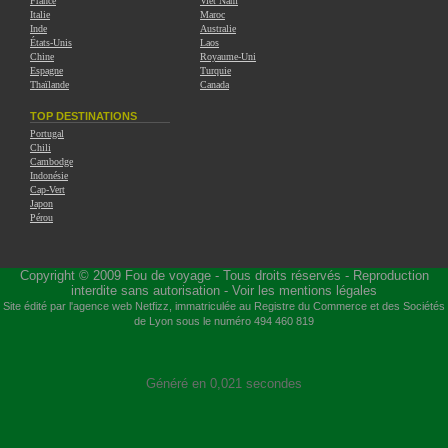
France
Viet Nam
Italie
Maroc
Inde
Australie
États-Unis
Laos
Chine
Royaume-Uni
Espagne
Turquie
Thaïlande
Canada
TOP DESTINATIONS
Portugal
Chili
Cambodge
Indonésie
Cap-Vert
Japon
Pérou
Copyright © 2009
Fou de voyage
- Tous droits réservés - Reproduction
interdite sans autorisation -
Voir les mentions légales
Site édité par l'agence web
Netfizz
, immatriculée au Registre du Commerce et des Sociétés
de Lyon sous le numéro 494 460 819
Généré en 0,021 secondes