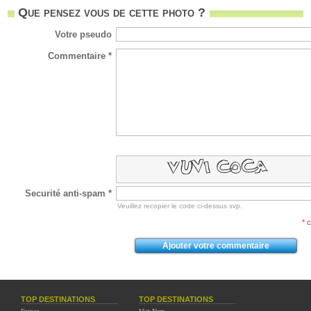
Que pensez vous de cette photo ?
Votre pseudo
Commentaire *
Securité anti-spam *
Veuillez recopier le code ci-dessus svp.
* 
TOP DESTINATIONS
TOP DESTINATIONS