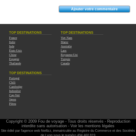
TOP DESTINATIONS
TOP DESTINATIONS
France
Viet Nam
Italie
Maroc
Inde
Australie
États-Unis
Laos
Chine
Royaume-Uni
Espagne
Turquie
Thaïlande
Canada
TOP DESTINATIONS
Portugal
Chili
Cambodge
Indonésie
Cap-Vert
Japon
Pérou
Copyright © 2009
Fou de voyage
- Tous droits réservés - Reproduction
interdite sans autorisation -
Voir les mentions légales
Site édité par l'agence web
Netfizz
, immatriculée au Registre du Commerce et des Sociétés
de Lyon sous le numéro 494 460 819