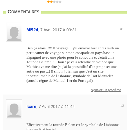
Commentaires
MB24
#1
, 7 Avril 2017 à 09:31
Ben ça alors !!!!! Kokiyage ... j'ai envoyé hier après midi un
petit carnet de voyage sur mon escapade au pays basque
Espagnol avec une photo pour le concours et c'était ... la
Tour de Belem !!! ... bon ! je vais attendre de voir ce que
Mathieu va me dire (si j'ai la possibilité d'en proposer une
autre ou pas ...) !! sinon ! bien sur que c'est un site
incontournable de Lisbonne, symbole de l'art Manuelin
(sous le règne de Manuel 1 er du Portugal).
signalez un problème
Icare
#2
, 7 Avril 2017 à 11:44
Effectivement la tour de Belem est le symbole de Lisbonne,
bien vu Kokiyage!