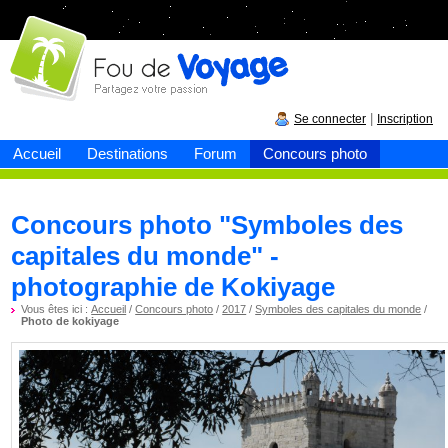
Fou de
voyage
|
Se connecter
Inscription
Accueil
Destinations
Forum
Concours photo
Concours photo "Symboles des
capitales du monde" -
photographie de Kokiyage
Vous êtes ici :
Accueil
/
Concours photo
/
2017
/
Symboles des capitales du monde
/
Photo de kokiyage