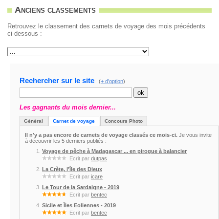
Anciens classements
Retrouvez le classement des carnets de voyage des mois précédents
ci-dessous :
Rechercher sur le site
(
+ d'option
)
Les gagnants du mois dernier...
Général
Carnet de voyage
Concours Photo
Il n'y a pas encore de carnets de voyage classés ce mois-ci.
Je vous invite
à découvrir les 5 derniers publiés :
Voyage de pêche à Madagascar ... en pirogue à balancier
Ecrit par
dutpas
La Crète, l'île des Dieux
Ecrit par
icare
Le Tour de la Sardaigne - 2019
Ecrit par
bentec
Sicile et Îles Eoliennes - 2019
Ecrit par
bentec