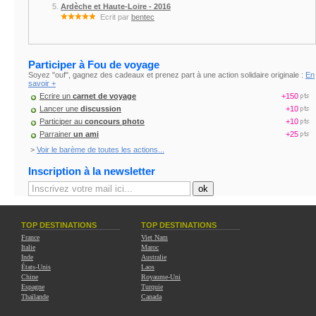
Ardèche et Haute-Loire - 2016
Ecrit par
bentec
Participer à Fou de voyage
Soyez "ouf", gagnez des cadeaux et prenez part à une action solidaire originale :
En
savoir +
Ecrire un
carnet de voyage
+150
Lancer une
discussion
+10
Participer au
concours photo
+10
Parrainer
un ami
+25
>
Voir le barème de toutes les actions...
Inscription à la newsletter
TOP DESTINATIONS
TOP DESTINATIONS
France
Viet Nam
Italie
Maroc
Inde
Australie
États-Unis
Laos
Chine
Royaume-Uni
Espagne
Turquie
Thaïlande
Canada