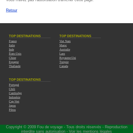
Retour
TOP DESTINATIONS
TOP DESTINATIONS
France
Viet Nam
Italie
Maroc
Inde
Australie
États-Unis
Laos
Chine
Royaume-Uni
Espagne
Turquie
Thaïlande
Canada
TOP DESTINATIONS
Portugal
Chili
Cambodge
Indonésie
Cap-Vert
Japon
Pérou
Copyright © 2009
Fou de voyage
- Tous droits réservés - Reproduction
interdite sans autorisation -
Voir les mentions légales