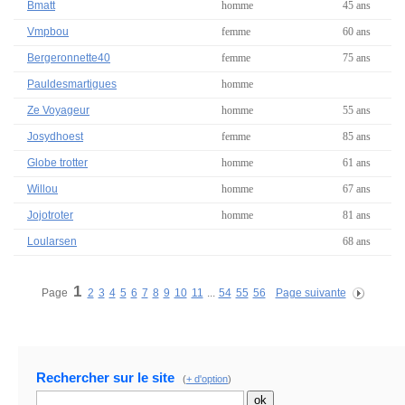
Bmatt
homme
45 ans
Vmpbou
femme
60 ans
Bergeronnette40
femme
75 ans
Pauldesmartigues
homme
Ze Voyageur
homme
55 ans
Josydhoest
femme
85 ans
Globe trotter
homme
61 ans
Willou
homme
67 ans
Jojotroter
homme
81 ans
Loularsen
68 ans
1
Page
2
3
4
5
6
7
8
9
10
11
...
54
55
56
Page suivante
Rechercher sur le site
(
+ d'option
)