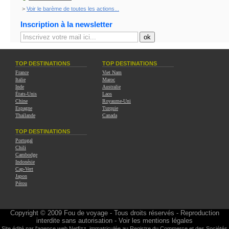
>
Voir le barème de toutes les actions...
Inscription à la newsletter
TOP DESTINATIONS
TOP DESTINATIONS
France
Viet Nam
Italie
Maroc
Inde
Australie
États-Unis
Laos
Chine
Royaume-Uni
Espagne
Turquie
Thaïlande
Canada
TOP DESTINATIONS
Portugal
Chili
Cambodge
Indonésie
Cap-Vert
Japon
Pérou
Copyright © 2009
Fou de voyage
- Tous droits réservés - Reproduction
interdite sans autorisation -
Voir les mentions légales
Site édité par l'agence web
Netfizz
, immatriculée au Registre du Commerce et des Sociétés