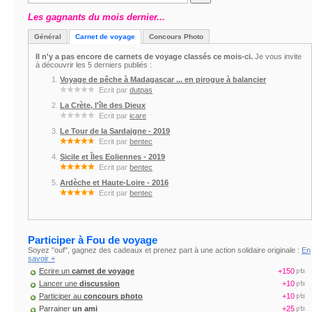
Les gagnants du mois dernier...
Général
Carnet de voyage
Concours Photo
Il n'y a pas encore de carnets de voyage classés ce mois-ci.
Je vous invite
à découvrir les 5 derniers publiés :
Voyage de pêche à Madagascar ... en pirogue à balancier
Ecrit par
dutpas
La Crète, l'île des Dieux
Ecrit par
icare
Le Tour de la Sardaigne - 2019
Ecrit par
bentec
Sicile et Îles Eoliennes - 2019
Ecrit par
bentec
Ardèche et Haute-Loire - 2016
Ecrit par
bentec
Participer à Fou de voyage
Soyez "ouf", gagnez des cadeaux et prenez part à une action solidaire originale :
En
savoir +
Ecrire un
carnet de voyage
+150
Lancer une
discussion
+10
Participer au
concours photo
+10
Parrainer
un ami
+25