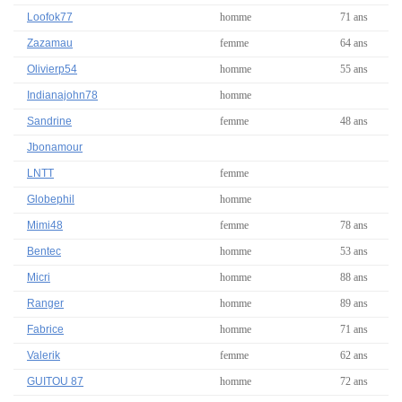
Loofok77
homme
71 ans
Zazamau
femme
64 ans
Olivierp54
homme
55 ans
Indianajohn78
homme
Sandrine
femme
48 ans
Jbonamour
LNTT
femme
Globephil
homme
Mimi48
femme
78 ans
Bentec
homme
53 ans
Micri
homme
88 ans
Ranger
homme
89 ans
Fabrice
homme
71 ans
Valerik
femme
62 ans
GUITOU 87
homme
72 ans