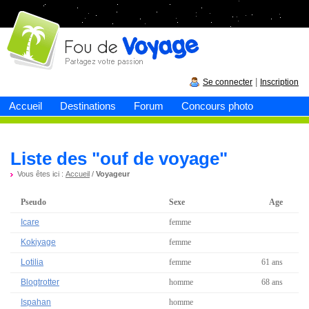
Fou de
voyage
|
Se connecter
Inscription
Accueil
Destinations
Forum
Concours photo
Liste des "ouf de voyage"
Vous êtes ici :
Accueil
/
Voyageur
Pseudo
Sexe
Age
Icare
femme
Kokiyage
femme
Lotilia
femme
61 ans
Blogtrotter
homme
68 ans
Ispahan
homme