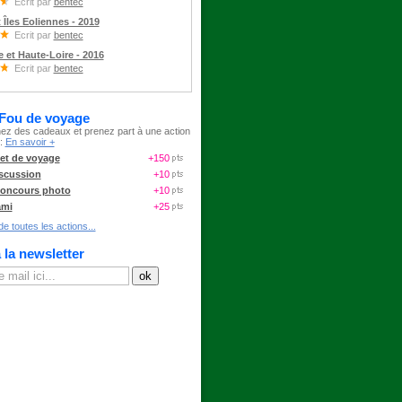
Ecrit par
bentec
t Îles Eoliennes - 2019
Ecrit par
bentec
 et Haute-Loire - 2016
Ecrit par
bentec
 Fou de voyage
ez des cadeaux et prenez part à une action
 :
En savoir +
et de voyage
+150
scussion
+10
oncours photo
+10
ami
+25
e toutes les actions...
à la newsletter