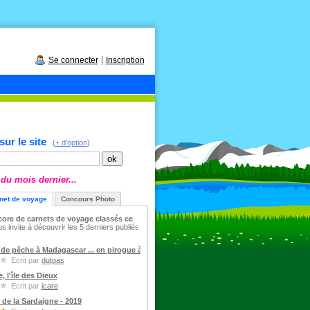
|
Se connecter
Inscription
ur le site
(
+ d'option
)
du mois dernier...
net de voyage
Concours Photo
ncore de carnets de voyage classés ce
 invite à découvrir les 5 derniers publiés
de pêche à Madagascar ... en pirogue à balancier
Ecrit par
dutpas
, l'île des Dieux
Ecrit par
icare
 de la Sardaigne - 2019