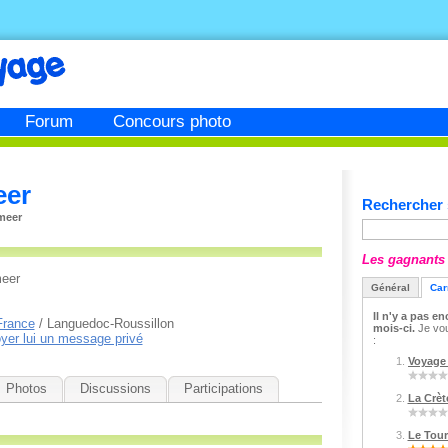
Forum
Concours photo
eer
Rechercher s
meer
Les gagnants 
meer
Général
Car
Il n'y a pas e
France
/ Languedoc-Roussillon
mois-ci.
Je vous
yer lui un message privé
:
Voyage 
Photos
Discussions
Participations
La Crète
Le Tour