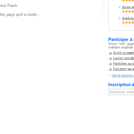
yeur Flash
Sicile e
s pays qu'il a visité...
Ardèche
Participer à
Soyez "ouf", gagn
solidaire originale
Ecrire un
carn
Lancer une
di
Participer au
c
Parrainer
un 
>
Voir le barème d
Inscription 