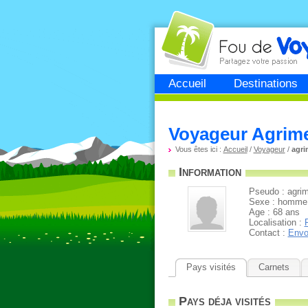
Fou de
voyage
Accueil
Destinations
Voyageur Agrim
Vous êtes ici :
Accueil
/
Voyageur
/
agri
Information
Pseudo : agri
Sexe : homme
Age : 68 ans
Localisation :
Contact :
Envo
Pays visités
Carnets
Pays déja visités