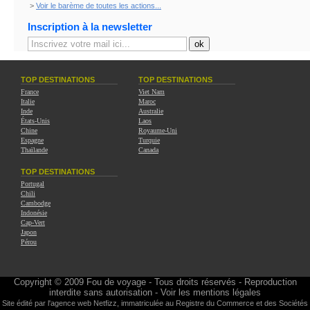
>
Voir le barème de toutes les actions...
Inscription à la newsletter
TOP DESTINATIONS
TOP DESTINATIONS
France
Viet Nam
Italie
Maroc
Inde
Australie
États-Unis
Laos
Chine
Royaume-Uni
Espagne
Turquie
Thaïlande
Canada
TOP DESTINATIONS
Portugal
Chili
Cambodge
Indonésie
Cap-Vert
Japon
Pérou
Copyright © 2009
Fou de voyage
- Tous droits réservés - Reproduction
interdite sans autorisation -
Voir les mentions légales
Site édité par l'agence web
Netfizz
, immatriculée au Registre du Commerce et des Sociétés