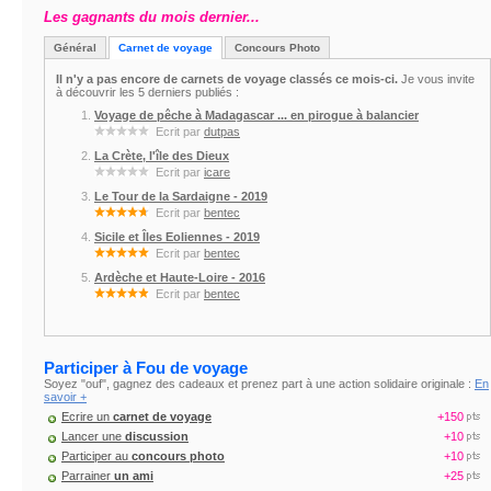
Les gagnants du mois dernier...
Général
Carnet de voyage
Concours Photo
Il n'y a pas encore de carnets de voyage classés ce mois-ci.
Je vous invite
à découvrir les 5 derniers publiés :
Voyage de pêche à Madagascar ... en pirogue à balancier
Ecrit par
dutpas
La Crète, l'île des Dieux
Ecrit par
icare
Le Tour de la Sardaigne - 2019
Ecrit par
bentec
Sicile et Îles Eoliennes - 2019
Ecrit par
bentec
Ardèche et Haute-Loire - 2016
Ecrit par
bentec
Participer à Fou de voyage
Soyez "ouf", gagnez des cadeaux et prenez part à une action solidaire originale :
En
savoir +
Ecrire un
carnet de voyage
+150
Lancer une
discussion
+10
Participer au
concours photo
+10
Parrainer
un ami
+25