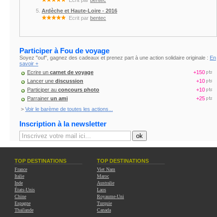
Ecrit par
bentec
Ardèche et Haute-Loire - 2016
Ecrit par
bentec
Participer à Fou de voyage
Soyez "ouf", gagnez des cadeaux et prenez part à une action solidaire originale :
En
savoir +
Ecrire un
carnet de voyage
+150
Lancer une
discussion
+10
Participer au
concours photo
+10
Parrainer
un ami
+25
>
Voir le barème de toutes les actions...
Inscription à la newsletter
TOP DESTINATIONS
TOP DESTINATIONS
France
Viet Nam
Italie
Maroc
Inde
Australie
États-Unis
Laos
Chine
Royaume-Uni
Espagne
Turquie
Thaïlande
Canada