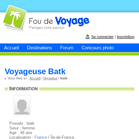
Fou de
voyage
|
Se connecter
Inscription
Accueil
Destinations
Forum
Concours photo
Voyageuse Batk
Vous êtes ici :
Accueil
/
Voyageur
/
batk
Information
Pseudo : batk
Sexe : femme
Age : 46 ans
Localisation :
France
/ Île-de-France