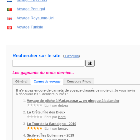
Voyage Pays-Bas
Voyage Portugal
Voyage Royaume-Uni
Voyage Tunisie
Rechercher sur le site
(
+ d'option
)
Les gagnants du mois dernier...
Général
Carnet de voyage
Concours Photo
Il n'y a pas encore de carnets de voyage classés ce mois-ci.
Je vous invite
à découvrir les 5 derniers publiés :
Voyage de pêche à Madagascar ... en pirogue à balancier
Ecrit par
dutpas
La Crète, l'île des Dieux
Ecrit par
icare
Le Tour de la Sardaigne - 2019
Ecrit par
bentec
Sicile et Îles Eoliennes - 2019