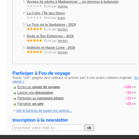
Voyage de pêche à Madagascar ... en pirogue à balancier
Ecrit par
dutpas
La Crète, l'île des Dieux
Ecrit par
icare
Le Tour de la Sardaigne - 2019
Ecrit par
bentec
Sicile et Îles Eoliennes - 2019
Ecrit par
bentec
Ardèche et Haute-Loire - 2016
Ecrit par
bentec
Participer à Fou de voyage
Soyez "ouf", gagnez des cadeaux et prenez part à une action solidaire originale :
En
savoir +
Ecrire un
carnet de voyage
+150
Lancer une
discussion
+10
Participer au
concours photo
+10
Parrainer
un ami
+25
>
Voir le barème de toutes les actions...
Inscription à la newsletter