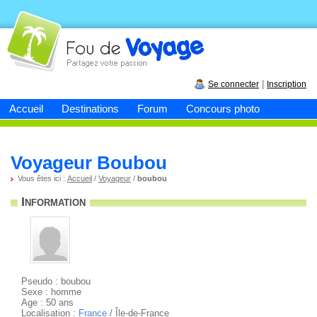
Fou de
voyage
|
Se connecter
Inscription
Accueil
Destinations
Forum
Concours photo
Voyageur Boubou
Vous êtes ici :
Accueil
/
Voyageur
/
boubou
Information
Pseudo : boubou
Sexe : homme
Age : 50 ans
Localisation :
France
/ Île-de-France