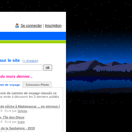
|
Se connecter
Inscription
ur le site
(
+ d'option
)
du mois dernier...
net de voyage
Concours Photo
ncore de carnets de voyage classés ce
 invite à découvrir les 5 derniers publiés
de pêche à Madagascar ... en pirogue à balancier
Ecrit par
dutpas
, l'île des Dieux
Ecrit par
icare
 de la Sardaigne - 2019