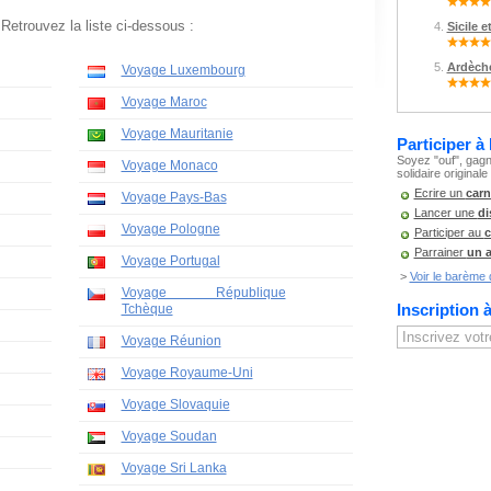
 Retrouvez la liste ci-dessous :
Sicile e
Ardèche
Voyage Luxembourg
Voyage Maroc
Voyage Mauritanie
Participer à
Soyez "ouf", gagn
Voyage Monaco
solidaire originale
Ecrire un
carn
Voyage Pays-Bas
Lancer une
di
Voyage Pologne
Participer au
c
Parrainer
un 
Voyage Portugal
>
Voir le barème d
Voyage République
Inscription 
Tchèque
Voyage Réunion
Voyage Royaume-Uni
Voyage Slovaquie
Voyage Soudan
Voyage Sri Lanka