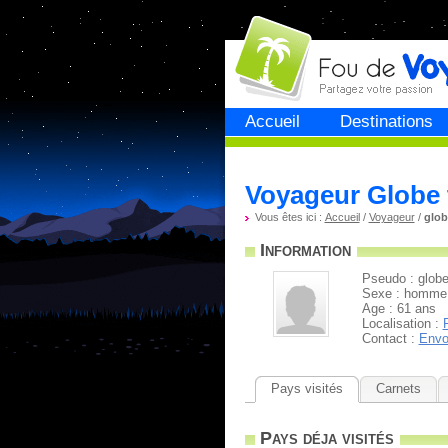
Fou de
voyage
Accueil
Destinations
Voyageur Globe t
Vous êtes ici :
Accueil
/
Voyageur
/
glob
Information
Pseudo : globe 
Sexe : homme
Age : 61 ans
Localisation :
Contact :
Envo
Pays visités
Carnets
Pays déja visités