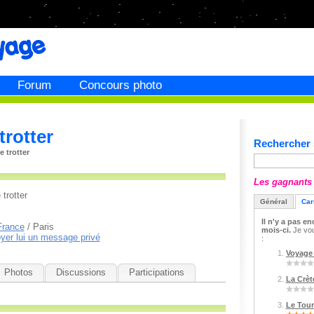
Forum
Concours photo
rotter
Rechercher s
e trotter
Les gagnants 
trotter
Général
Car
Il n'y a pas e
France
/ Paris
mois-ci.
Je vous
yer lui un message privé
:
Voyage 
Photos
Discussions
Participations
La Crète
Le Tour