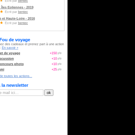
Ecrit par
bentec
t Îles Eoliennes - 2019
Ecrit par
bentec
 et Haute-Loire - 2016
Ecrit par
bentec
 Fou de voyage
ez des cadeaux et prenez part à une action
 :
En savoir +
et de voyage
+150
scussion
+10
oncours photo
+10
ami
+25
e toutes les actions...
à la newsletter