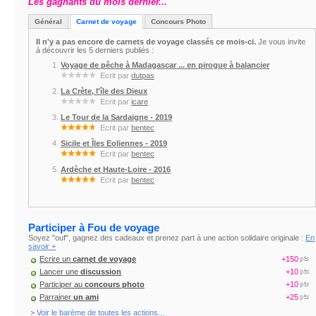
Les gagnants du mois dernier...
Général
Carnet de voyage
Concours Photo
Il n'y a pas encore de carnets de voyage classés ce mois-ci.
Je vous invite
à découvrir les 5 derniers publiés :
Voyage de pêche à Madagascar ... en pirogue à balancier
Ecrit par
dutpas
La Crète, l'île des Dieux
Ecrit par
icare
Le Tour de la Sardaigne - 2019
Ecrit par
bentec
Sicile et Îles Eoliennes - 2019
Ecrit par
bentec
Ardèche et Haute-Loire - 2016
Ecrit par
bentec
Participer à Fou de voyage
Soyez "ouf", gagnez des cadeaux et prenez part à une action solidaire originale :
En
savoir +
Ecrire un
carnet de voyage
+150
Lancer une
discussion
+10
Participer au
concours photo
+10
Parrainer
un ami
+25
>
Voir le barème de toutes les actions...