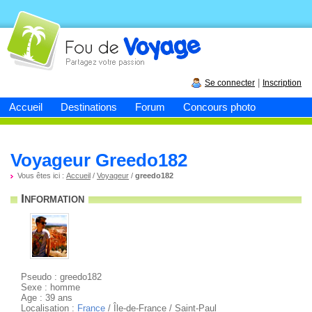
Fou de
voyage
|
Se connecter
Inscription
Accueil
Destinations
Forum
Concours photo
Voyageur Greedo182
Vous êtes ici :
Accueil
/
Voyageur
/
greedo182
Information
Pseudo : greedo182
Sexe : homme
Age : 39 ans
Localisation :
France
/ Île-de-France / Saint-Paul