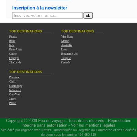
Inscription à la newsletter
TOP DESTINATIONS
TOP DESTINATIONS
France
Viet Nam
Italie
Maroc
Inde
Australie
États-Unis
Laos
Chine
Royaume-Uni
Espagne
Turquie
Thaïlande
Canada
TOP DESTINATIONS
Portugal
Chili
Cambodge
Indonésie
Cap-Vert
Japon
Pérou
Copyright © 2009
Fou de voyage
- Tous droits réservés - Reproduction
interdite sans autorisation -
Voir les mentions légales
Site édité par l'agence web
Netfizz
, immatriculée au Registre du Commerce et des Sociétés
de Lyon sous le numéro 494 460 819